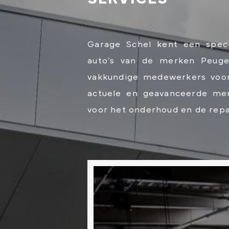
Garage Schel kent een speci
auto’s van de merken Peuge
vakkundige medewerkers voor
actuele en geavanceerde mer
voor het onderhoud en de repa
WERKPLAATSAFSP