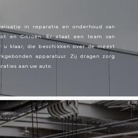
alisatie in reparatie en onderhoud van
ot en Citroën. Er staat een team van
 u klaar, die beschikken over de meest
kgebonden apparatuur. Zij dragen zorg
raties aan uw auto.
RAAK PLANNEN