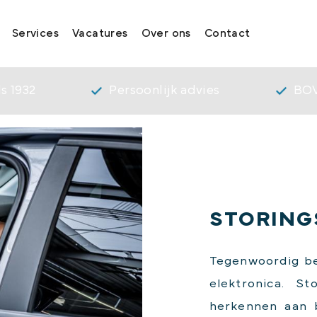
Services
Vacatures
Over ons
Contact
s 1932
Persoonlijk advies
BOV
STORING
Tegenwoordig be
elektronica. St
herkennen aan 