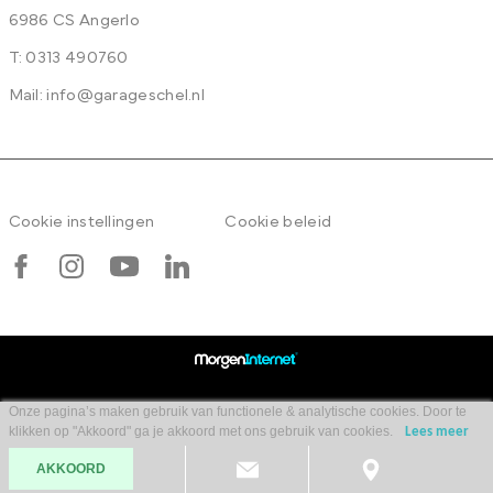
6986 CS Angerlo
T:
0313 490760
Mail:
info@garageschel.nl
Cookie instellingen
Cookie beleid
Onze pagina’s maken gebruik van functionele & analytische cookies. Door te
klikken op "Akkoord" ga je akkoord met ons gebruik van cookies.
Lees meer
AKKOORD