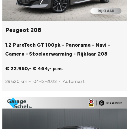
Peugeot 208
1.2 PureTech GT 100pk - Panorama - Navi -
Camera - Stoelverwarming - Rijklaar
208
€ 22.950,-
€ 464,- p.m.
29.620 km
-
04-12-2023
-
Automaat