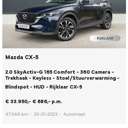
Mazda CX-5
2.0 SkyActiv-G 165 Comfort - 360 Camera -
Trekhaak - Keyless - Stoel/Stuurverwarming -
Blindspot - HUD - Rijklaar
CX-5
€ 33.950,-
€ 686,- p.m.
47.046 km
-
20-01-2023
-
Automaat