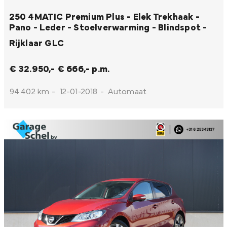
250 4MATIC Premium Plus - Elek Trekhaak -
Pano - Leder - Stoelverwarming - Blindspot -
Rijklaar
GLC
€ 32.950,-
€ 666,- p.m.
94.402 km
-
12-01-2018
-
Automaat