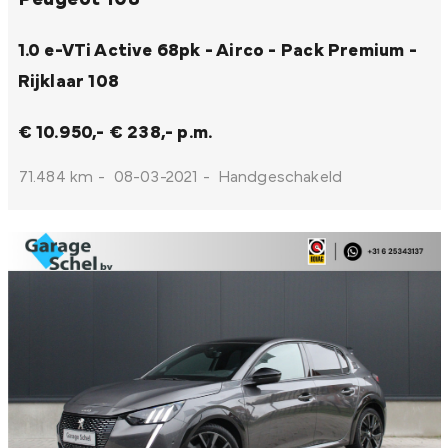
1.0 e-VTi Active 68pk - Airco - Pack Premium -
Rijklaar
108
€ 10.950,-
€ 238,- p.m.
71.484 km
-
08-03-2021
-
Handgeschakeld