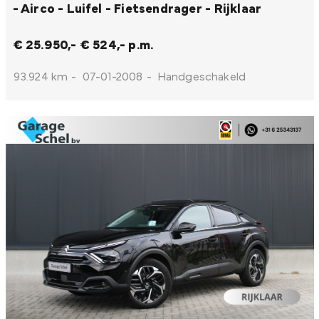
- Airco - Luifel - Fietsendrager - Rijklaar
€ 25.950,-
€ 524,- p.m.
93.924 km
-
07-01-2008
-
Handgeschakeld