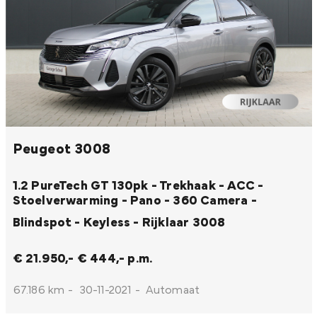
Peugeot 3008
1.2 PureTech GT 130pk - Trekhaak - ACC -
Stoelverwarming - Pano - 360 Camera -
Blindspot - Keyless - Rijklaar
3008
€ 21.950,-
€ 444,- p.m.
67.186 km
-
30-11-2021
-
Automaat