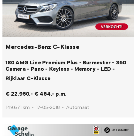
Mercedes-Benz C-Klasse
180 AMG Line Premium Plus - Burmester - 360
Camera - Pano - Keyless - Memory - LED -
Rijklaar
C-Klasse
€ 22.950,-
€ 464,- p.m.
149.671 km
-
17-05-2018
-
Automaat